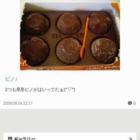
ピノ♪
2つも星形ピノがはいってたぁ(^▽^)
0
2009.08.04 22:17
ギャラリー