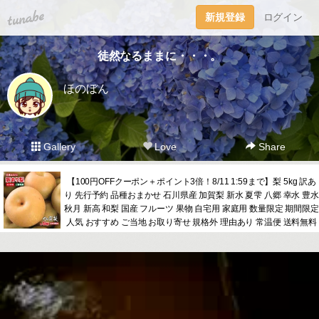
tuna.be
新規登録
ログイン
徒然なるままに・・・。
ほのぼん
Gallery
Love
Share
【100円OFFクーポン＋ポイント3倍！8/11 1:59まで】梨 5kg 訳あ
り 先行予約 品種おまかせ 石川県産 加賀梨 新水 夏雫 八郷 幸水 豊水
秋月 新高 和梨 国産 フルーツ 果物 自宅用 家庭用 数量限定 期間限定
人気 おすすめ ご当地 お取り寄せ 規格外 理由あり 常温便 送料無料