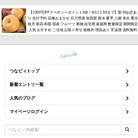
【100円OFFクーポン＋ポイント3倍！8/11 1:59まで】梨 5kg 訳あ
り 先行予約 品種おまかせ 石川県産 加賀梨 新水 夏雫 八郷 幸水 豊水
秋月 新高 和梨 国産 フルーツ 果物 自宅用 家庭用 数量限定 期間限定
人気 おすすめ ご当地 お取り寄せ 規格外 理由あり 常温便 送料無料
tuna.be
つなビィトップ
新着エントリ一覧
人気のブログ
マイページログイン