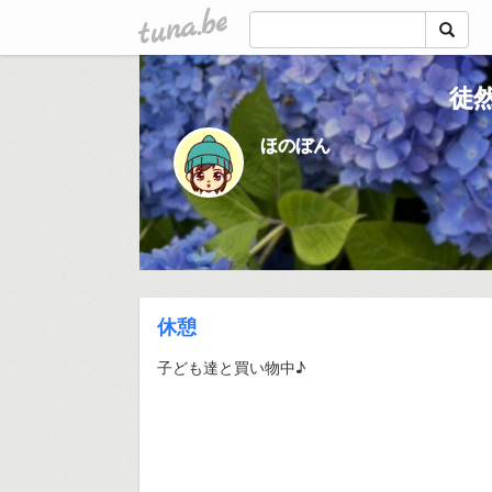
tuna.be
徒
ほのぼん
休憩
子ども達と買い物中♪