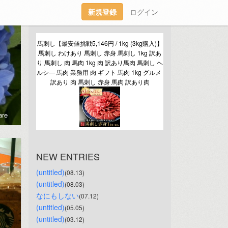
新規登録
ログイン
馬刺し【最安値挑戦5,146円 / 1kg (3kg購入)】
馬刺し わけあり 馬刺し 赤身 馬刺し 1kg 訳あ
り 馬刺し 肉 馬肉 1kg 肉 訳あり馬肉 馬刺し ヘ
ルシ― 馬肉 業務用 肉 ギフト 馬肉 1kg グルメ 
訳あり 肉 馬刺し 赤身 馬肉 訳あり肉
re
NEW ENTRIES
(untitled)
(08.13)
(untitled)
(08.03)
なにもしない
(07.12)
(untitled)
(05.05)
(untitled)
(03.12)