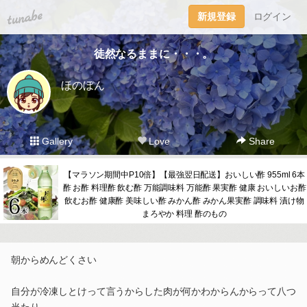
tuna.be
新規登録
ログイン
徒然なるままに・・・。
ほのぼん
Gallery
Love
Share
【マラソン期間中P10倍】【最強翌日配送】おいしい酢 955ml 6本
酢 お酢 料理酢 飲む酢 万能調味料 万能酢 果実酢 健康 おいしいお酢
飲むお酢 健康酢 美味しい酢 みかん酢 みかん果実酢 調味料 漬け物
まろやか 料理 酢のもの
朝からめんどくさい
自分が冷凍しとけって言うからした肉が何かわからんからって八つ