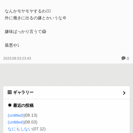
なんかモヤモヤするわ😶‍🌫️
外に働きに出るの嫌とかいうな💢
嫌味ばっかり言うて😱
最悪や⤵️
0
2025.08.03 23:43
ギャラリー
最近の投稿
(untitled)
(08.13)
(untitled)
(08.03)
なにもしない
(07.12)