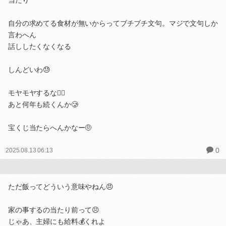
当たり
自分の求めてる食材が無いからってブチブチ文句。マジで文句しか
言わへん
話ししたくなくなる
しんどいわ😓
モヤモヤするな😶‍🌫️
あと何年も続くんか🥲
宝くじ当たらへんかなー🤨
0
2025.08.13 06:13
ただ飯ってどういう意味やねん😠
家の事するの当たり前って😣
じゃあ、主婦にも給料💰くれよ