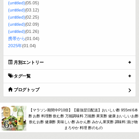
(untitled)
(05.05)
(untitled)
(03.12)
(untitled)
(02.25)
(untitled)
(02.09)
(untitled)
(01.26)
携帯から
(01.04)
2025年
(01.04)
月別エントリー
タグ一覧
ブログトップ
【マラソン期間中P10倍】【最強翌日配送】おいしい酢 955ml 6本
酢 お酢 料理酢 飲む酢 万能調味料 万能酢 果実酢 健康 おいしいお酢
飲むお酢 健康酢 美味しい酢 みかん酢 みかん果実酢 調味料 漬け物
まろやか 料理 酢のもの