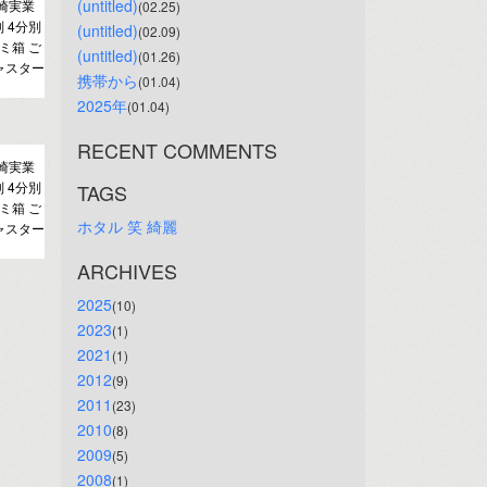
(untitled)
崎実業
(02.25)
別 4分別
(untitled)
(02.09)
ミ箱 ご
(untitled)
(01.26)
ャスター
携帯から
(01.04)
2025年
(01.04)
RECENT COMMENTS
崎実業
別 4分別
TAGS
ミ箱 ご
ホタル
笑
綺麗
ャスター
ARCHIVES
2025
(10)
2023
(1)
2021
(1)
2012
(9)
2011
(23)
2010
(8)
2009
(5)
2008
(1)