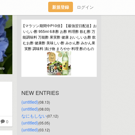
新規登録
ログイン
【マラソン期間中P10倍】【最強翌日配送】お
いしい酢 955ml 6本酢 お酢 料理酢 飲む酢 万
能調味料 万能酢 果実酢 健康 おいしいお酢 飲
むお酢 健康酢 美味しい酢 みかん酢 みかん果
実酢 調味料 漬け物 まろやか 料理 酢のもの
re
NEW ENTRIES
(untitled)
(08.13)
(untitled)
(08.03)
なにもしない
(07.12)
0
(untitled)
(05.05)
(untitled)
(03.12)