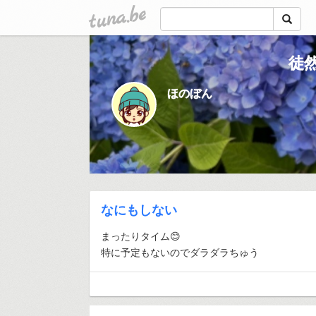
tuna.be
徒
ほのぼん
なにもしない
まったりタイム😊
特に予定もないのでダラダラちゅう